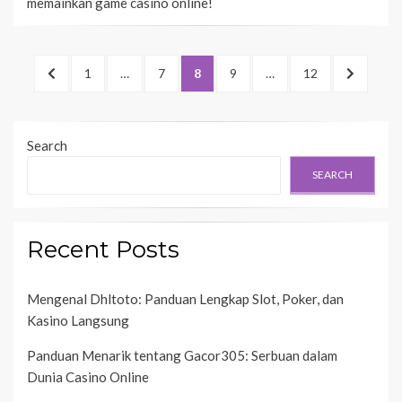
memainkan game casino online!
Posts
PREVIOUS
PAGE
PAGE
PAGE
PAGE
PAGE
NEXT
1
…
7
8
9
…
12
pagination
PAGE
PAGE
Search
SEARCH
Recent Posts
Mengenal Dhltoto: Panduan Lengkap Slot, Poker, dan
Kasino Langsung
Panduan Menarik tentang Gacor305: Serbuan dalam
Dunia Casino Online