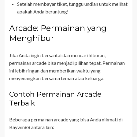
Setelah membayar tiket, tunggu undian untuk melihat
apakah Anda beruntung!
Arcade: Permainan yang
Menghibur
Jika Anda ingin bersantai dan mencari hiburan,
permainan arcade bisa menjadi pilihan tepat. Permainan
ini lebih ringan dan memberikan waktu yang
menyenangkan bersama teman atau keluarga.
Contoh Permainan Arcade
Terbaik
Beberapa permainan arcade yang bisa Anda nikmati di
Baywin88 antara lain: