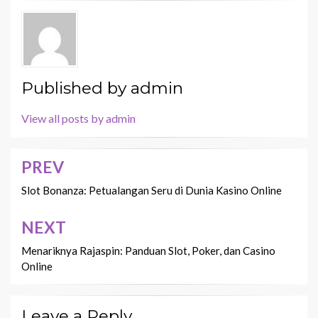
Published by
admin
View all posts by admin
PREV
Post
navigation
Slot Bonanza: Petualangan Seru di Dunia Kasino Online
NEXT
Menariknya Rajaspin: Panduan Slot, Poker, dan Casino
Online
Leave a Reply