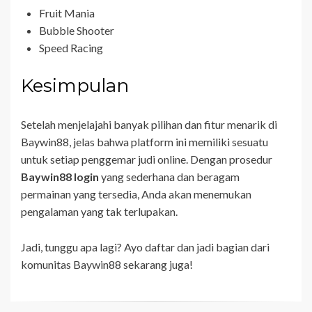
Fruit Mania
Bubble Shooter
Speed Racing
Kesimpulan
Setelah menjelajahi banyak pilihan dan fitur menarik di
Baywin88, jelas bahwa platform ini memiliki sesuatu
untuk setiap penggemar judi online. Dengan prosedur
Baywin88 login
yang sederhana dan beragam
permainan yang tersedia, Anda akan menemukan
pengalaman yang tak terlupakan.
Jadi, tunggu apa lagi? Ayo daftar dan jadi bagian dari
komunitas Baywin88 sekarang juga!