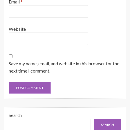
Email
*
Website
Save my name, email, and website in this browser for the
next time I comment.
Search
SEARCH