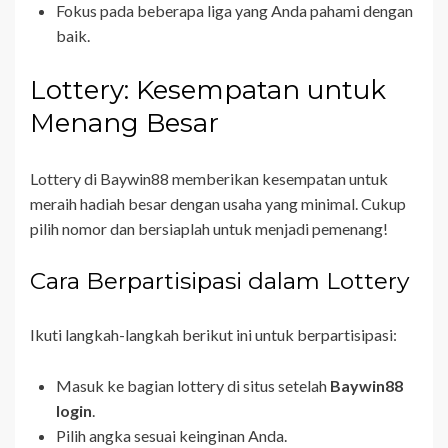
Fokus pada beberapa liga yang Anda pahami dengan
baik.
Lottery: Kesempatan untuk
Menang Besar
Lottery di Baywin88 memberikan kesempatan untuk
meraih hadiah besar dengan usaha yang minimal. Cukup
pilih nomor dan bersiaplah untuk menjadi pemenang!
Cara Berpartisipasi dalam Lottery
Ikuti langkah-langkah berikut ini untuk berpartisipasi:
Masuk ke bagian lottery di situs setelah
Baywin88
login
.
Pilih angka sesuai keinginan Anda.