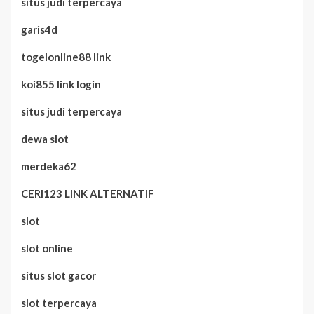
situs judi terpercaya
garis4d
togelonline88 link
koi855 link login
situs judi terpercaya
dewa slot
merdeka62
CERI123 LINK ALTERNATIF
slot
slot online
situs slot gacor
slot terpercaya