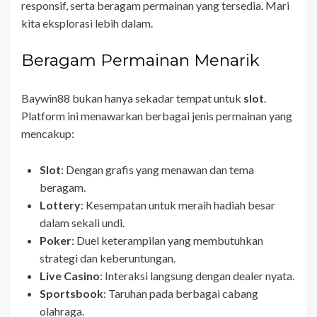
responsif, serta beragam permainan yang tersedia. Mari
kita eksplorasi lebih dalam.
Beragam Permainan Menarik
Baywin88 bukan hanya sekadar tempat untuk
slot
.
Platform ini menawarkan berbagai jenis permainan yang
mencakup:
Slot
: Dengan grafis yang menawan dan tema
beragam.
Lottery
: Kesempatan untuk meraih hadiah besar
dalam sekali undi.
Poker
: Duel keterampilan yang membutuhkan
strategi dan keberuntungan.
Live Casino
: Interaksi langsung dengan dealer nyata.
Sportsbook
: Taruhan pada berbagai cabang
olahraga.