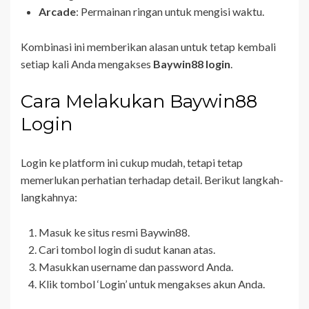
Arcade
: Permainan ringan untuk mengisi waktu.
Kombinasi ini memberikan alasan untuk tetap kembali
setiap kali Anda mengakses
Baywin88 login
.
Cara Melakukan Baywin88
Login
Login ke platform ini cukup mudah, tetapi tetap
memerlukan perhatian terhadap detail. Berikut langkah-
langkahnya:
Masuk ke situs resmi Baywin88.
Cari tombol login di sudut kanan atas.
Masukkan username dan password Anda.
Klik tombol ‘Login’ untuk mengakses akun Anda.