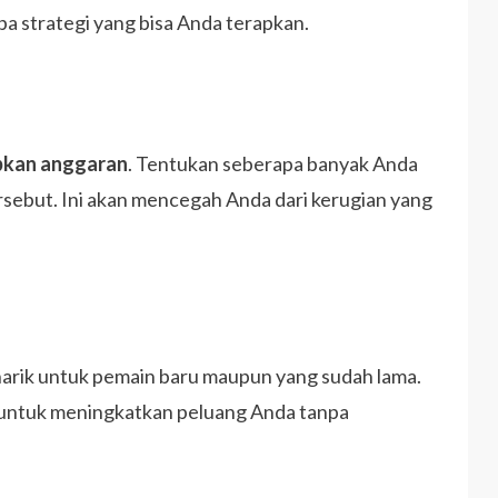
pa strategi yang bisa Anda terapkan.
kan anggaran
. Tentukan seberapa banyak Anda
rsebut. Ini akan mencegah Anda dari kerugian yang
arik untuk pemain baru maupun yang sudah lama.
 untuk meningkatkan peluang Anda tanpa