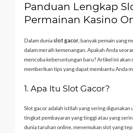
Panduan Lengkap Sl
Permainan Kasino On
Dalam dunia
slot gacor
, banyak pemain yang m
dalam meraih kemenangan. Apakah Anda seoran
mencoba keberuntungan baru? Artikel ini akan
memberikan tips yang dapat membantu Anda mera
1. Apa Itu Slot Gacor?
Slot gacor adalah istilah yang sering digunaka
tingkat pembayaran yang tinggi atau yang ser
dunia taruhan online, menemukan slot yang tep