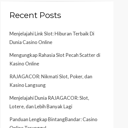
Recent Posts
Menjelajahi Link Slot: Hiburan Terbaik Di
Dunia Casino Online
Mengungkap Rahasia Slot Pecah Scatter di
Kasino Online
RAJAGACOR: Nikmati Slot, Poker, dan
Kasino Langsung
Menjelajahi Dunia RAJAGACOR: Slot,
Lotere, dan Lebih Banyak Lagi
Panduan Lengkap BintangBandar: Casino
Online Terunggul