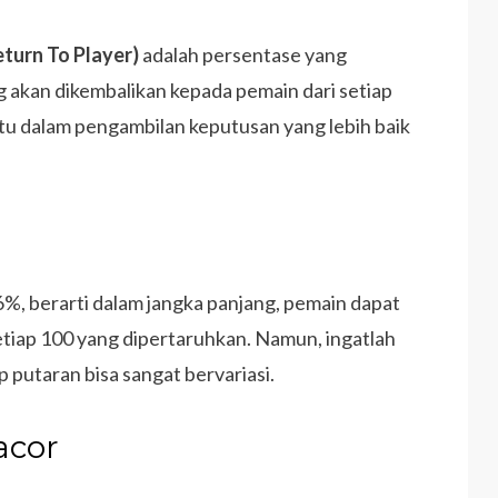
turn To Player)
adalah persentase yang
 akan dikembalikan kepada pemain dari setiap
u dalam pengambilan keputusan yang lebih baik
96%, berarti dalam jangka panjang, pemain dapat
tiap 100 yang dipertaruhkan. Namun, ingatlah
p putaran bisa sangat bervariasi.
acor